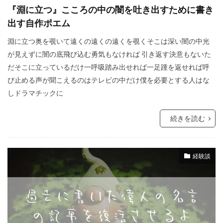
『淵に立つ』こころの中の闇を吐き出すために書き
出す自作ポエム
淵に立つ奥を覗いて遠くの遠くの遠くを覗くそこは深い闇の中光
が見えずに闇の底飛び込む勇気もなければ 引き返す決意もないた
だそこに立っているだけ一呼吸踏み出せれば一足踵を返せれば呼
び止める声が聞こえるのはテレビの中だけ僕を必要とする人はな
しドラマチックに
続きを読む
経験談