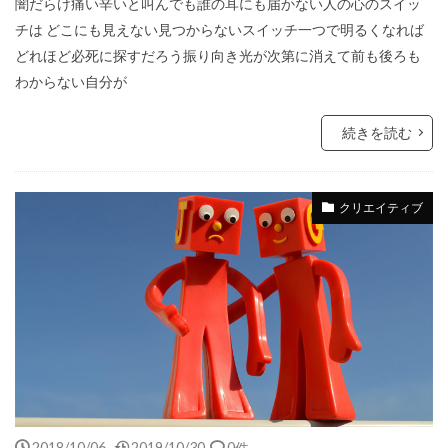
闇だらけ痛い辛いと叫んでも誰の耳にも届かない人の心のスイッ
チは どこにも見えない見つからないスイッチ一つで明るくなれば
どれほど必死に探すだろう振り向き光が次第に消えて前も後ろも
わからない自分が
続きを読む
クリエイティブ
2018/10/06
2019/10/30
0件