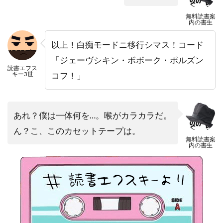
無料読書案
内の書生
以上！白痴モードニ移行シマス！コード
「ジェーヴシキン・ボボーク・ポルズン
読書エフス
キー3世
コフ！」
あれ？僕は一体何を…。喉がカラカラだ。
ん？こ、このカセットテープは。
無料読書案
内の書生