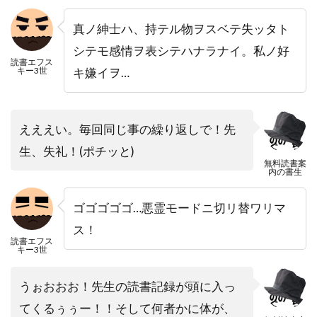
真ノ紳士ハ、持テル物ヲスベテ失ッタト
シテモ感情ヲ表シテハナラナイ。私ノ好
読書エフス
キー3世
キ嫌イヲ…
えええい。毎回同じ事の繰り返しで！先
生、失礼！(ポチッと)
無料読書案
内の書生
ゴゴゴゴゴ…悪霊モードニ切リ替ワリマ
ス！
読書エフス
キー3世
うぉおおお！先生の読書記録が頭に入っ
てくるぅぅー！！そして何者かに体が、