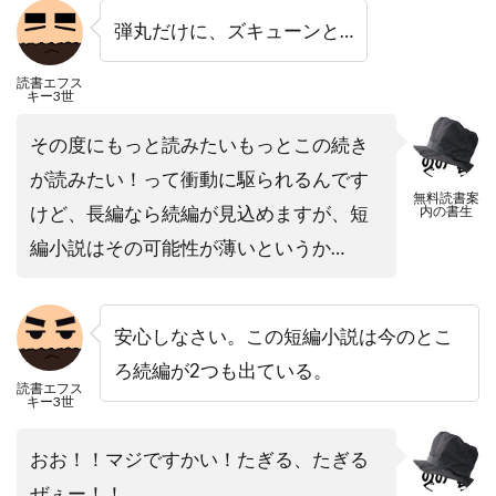
弾丸だけに、ズキューンと…
読書エフス
キー3世
その度にもっと読みたいもっとこの続き
が読みたい！って衝動に駆られるんです
無料読書案
けど、長編なら続編が見込めますが、短
内の書生
編小説はその可能性が薄いというか…
安心しなさい。この短編小説は今のとこ
ろ続編が2つも出ている。
読書エフス
キー3世
おお！！マジですかい！たぎる、たぎる
ぜぇー！！