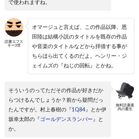
で使われますね。
オマージュと言えば、この作品以降、恩
田陸は結構小説のタイトルを既存の作品
読書エフス
キー3世
や音楽のタイトルなどから拝借する事が
ちらほら出てくるのだよ。ヘンリー・ジ
ェイムズの『ねじの回転』とかね。
そういうのってただその作品が好きだか
らつけるんでしょうか？前から疑問だっ
無料読書案
たんですが。村上春樹の『
1Q84
』とか伊
内の書生
坂幸太郎の『
ゴールデンスランバー
』と
か。