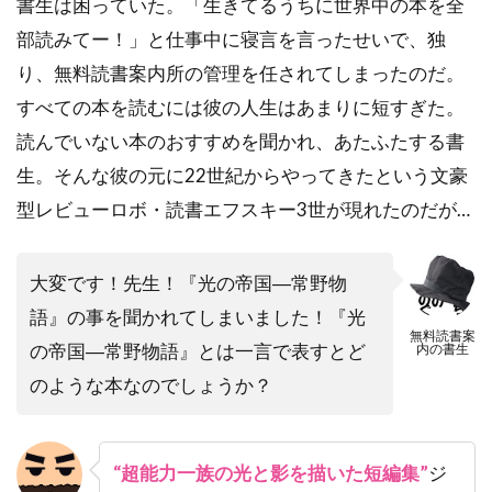
書生は困っていた。「生きてるうちに世界中の本を全
部読みてー！」と仕事中に寝言を言ったせいで、独
り、無料読書案内所の管理を任されてしまったのだ。
すべての本を読むには彼の人生はあまりに短すぎた。
読んでいない本のおすすめを聞かれ、あたふたする書
生。そんな彼の元に22世紀からやってきたという文豪
型レビューロボ・読書エフスキー3世が現れたのだが…
大変です！先生！『光の帝国―常野物
語』の事を聞かれてしまいました！『光
無料読書案
の帝国―常野物語』とは一言で表すとど
内の書生
のような本なのでしょうか？
“超能力一族の光と影を描いた短編集”
ジ