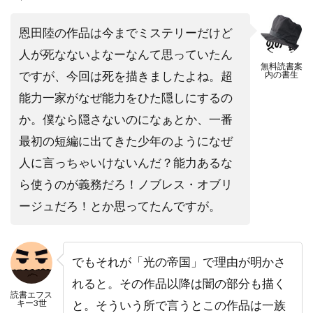
恩田陸の作品は今までミステリーだけど
人が死なないよなーなんて思っていたん
無料読書案
ですが、今回は死を描きましたよね。超
内の書生
能力一家がなぜ能力をひた隠しにするの
か。僕なら隠さないのになぁとか、一番
最初の短編に出てきた少年のようになぜ
人に言っちゃいけないんだ？能力あるな
ら使うのが義務だろ！ノブレス・オブリ
ージュだろ！とか思ってたんですが。
でもそれが「光の帝国」で理由が明かさ
れると。その作品以降は闇の部分も描く
読書エフス
キー3世
と。そういう所で言うとこの作品は一族