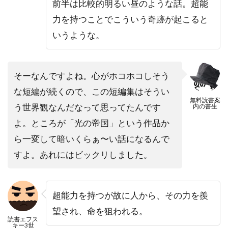
前半は比較的明るい昼のような話。超能
力を持つことでこういう奇跡が起こると
いうような。
そーなんですよね。心がホコホコしそう
な短編が続くので、この短編集はそうい
無料読書案
う世界観なんだなって思ってたんです
内の書生
よ。ところが「光の帝国」という作品か
ら一変して暗いくらぁ〜い話になるんで
すよ。あれにはビックリしました。
超能力を持つが故に人から、その力を羨
望され、命を狙われる。
読書エフス
キー3世