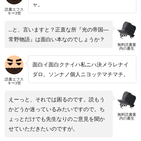
ャ。
読書エフス
キー3世
…と、言いますと？正直な所『光の帝国―
常野物語』は面白い本なのでしょうか？
無料読書案
内の書生
面白イ面白クナイハ私ニハ決メラレナイ
ダロ。ソンナノ個人ニヨッテマチマチ。
読書エフス
キー3世
えーっと、それでは困るのです。読もう
かどうか迷っているみたいですので。ち
無料読書案
ょっとだけでも先生なりのご意見を聞か
内の書生
せていただきたいのですが。