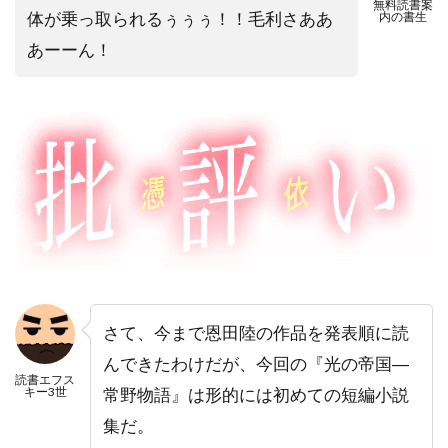
無料読書案
体が乗っ取られるぅぅぅ！！毛利さああ
内の書生
あーーん！
さて、今まで恩田陸の作品を発表順に読
んできたわけだが、今回の『光の帝国―
読書エフス
キー3世
常野物語』は形的には初めての短編小説
集だ。