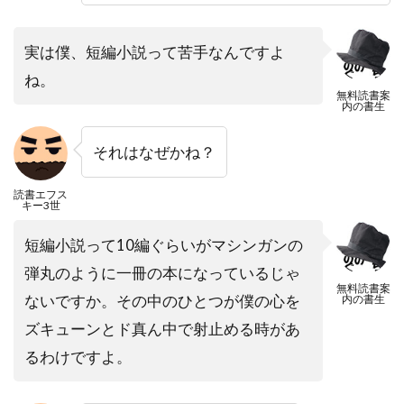
実は僕、短編小説って苦手なんですよ
ね。
無料読書案
内の書生
それはなぜかね？
読書エフス
キー3世
短編小説って10編ぐらいがマシンガンの
弾丸のように一冊の本になっているじゃ
無料読書案
ないですか。その中のひとつが僕の心を
内の書生
ズキューンとド真ん中で射止める時があ
るわけですよ。