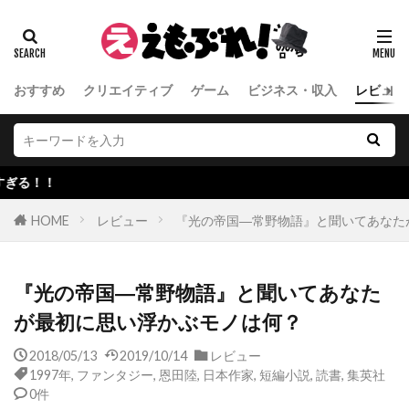
おすすめ
クリエイティブ
ゲーム
ビジネス・収入
レビュー
聴
HOME
レビュー
『光の帝国―常野物語』と聞いてあなた
『光の帝国―常野物語』と聞いてあなた
が最初に思い浮かぶモノは何？
2018/05/13
2019/10/14
レビュー
1997年
,
ファンタジー
,
恩田陸
,
日本作家
,
短編小説
,
読書
,
集英社
0件