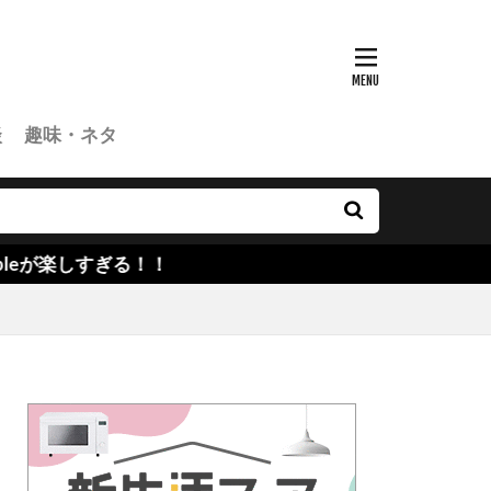
談
趣味・ネタ
！！