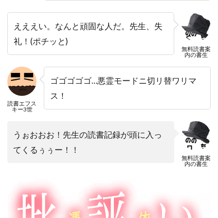
えええい。なんと頑固な人だ。先生、失
礼！(ポチッと)
無料読書案
内の書生
ゴゴゴゴゴ…悪霊モードニ切リ替ワリマ
ス！
読書エフス
キー3世
うぉおおお！先生の読書記録が頭に入っ
てくるぅぅー！！
無料読書案
内の書生