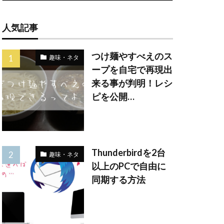
人気記事
つけ麺やすべえのス
趣味・ネタ
ープを自宅で再現出
来る事が判明！レシ
ピを公開…
Thunderbirdを2台
趣味・ネタ
以上のPCで自由に
同期する方法