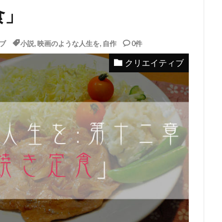
食」
ブ
小説
,
映画のような人生を
,
自作
0件
クリエイティブ