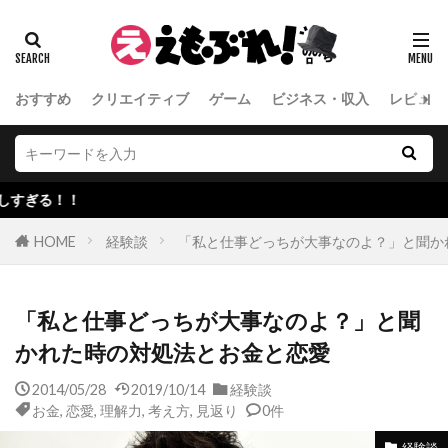
おすすめ
クリエイティブ
ゲーム
ビジネス・収入
レビュー
！
HOME
経験談
「私と仕事どっちが大事なのよ？」と聞か
「私と仕事どっちが大事なのよ？」と聞
かれた時の対処法とお金と恋愛
2014/05/28
2019/10/14
経験談
お金
,
恋愛
,
理解力
,
考え方
,
見返り
0件
経験談