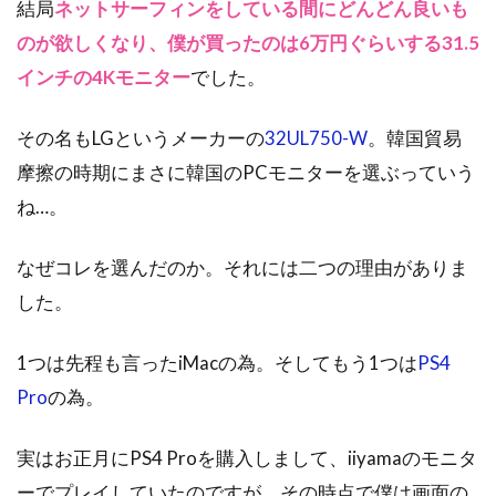
結局
ネットサーフィンをしている間にどんどん良いも
のが欲しくなり、僕が買ったのは6万円ぐらいする31.5
インチの4Kモニター
でした。
その名もLGというメーカーの
32UL750-W
。韓国貿易
摩擦の時期にまさに韓国のPCモニターを選ぶっていう
ね…。
なぜコレを選んだのか。それには二つの理由がありま
した。
1つは先程も言ったiMacの為。そしてもう1つは
PS4
Pro
の為。
実はお正月にPS4 Proを購入しまして、iiyamaのモニタ
ーでプレイしていたのですが、その時点で僕は画面の