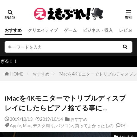
おすすめ
クリエイティブ
ゲーム
ビジネス・収入
レビュー
聴く読書、
HOME
おすすめ
iMacを4Kモニターでトリプルディス
iMacを4Kモニターでトリプルディスプ
レイにしたらピアノ捨てる事に…
2019/10/13
2019/10/14
おすすめ
Apple
,
Mac
,
デスク周り
,
パソコン
,
買ってよかったもの
0件
おすすめ