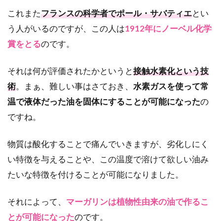
これまた
フランスの科学者でポール・サバティエ
とい
う人がいるのですが、この人は
1912年にノーベル化学
賞をとる
のです。
それは何が評価されたかというと
接触水素化という技
術
。まぁ、難しい事はさておき、
水素ガスを使って常
温で液体だった油を固体にすることが可能になった
の
ですね。
物質は酸化することで痛んでいきますが、劣化しにく
い特徴を与えることや、この温度で溶けて欲しい油み
たいな特徴を付けることが可能になりました。
それによって、
マーガリンは植物性由来の油で作るこ
とが可能になった
のです。