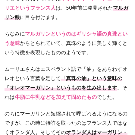
リエというフランス人
は、50年前に発見された
マルガ
リン酸
に目を付けます。
ちなみに
マルガリンというのはギリシャ語の真珠とい
う意味
からとられていて、真珠のように美しく輝くと
いう特徴を表現したもののようです。
ムーリエさんはエスペラント語で「油」をあらわすオ
レオという言葉を足して
「真珠の油」という意味の
「オレオマーガリン」というものを生み出します
。そ
れは
牛脂に牛乳などを加えて固めたもの
でした。
のちにマーガリンと短縮されて呼ばれるようになるの
ですが、この時に特許を取ったのはフランス人ではな
くオランダ人。そしてその
オランダ人はマーガリン・