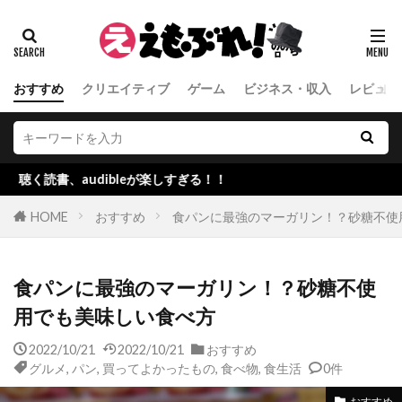
おすすめ
クリエイティブ
ゲーム
ビジネス・収入
レビュー
udibleが楽しすぎる！！
HOME
おすすめ
食パンに最強のマーガリン！？砂糖不使
食パンに最強のマーガリン！？砂糖不使
用でも美味しい食べ方
2022/10/21
2022/10/21
おすすめ
グルメ
,
パン
,
買ってよかったもの
,
食べ物
,
食生活
0件
おすすめ