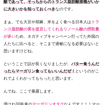
酸であって、そっちからのトランス脂肪酸接種がいか
に大きいかを知っておくべき
なのです。
まぁ、でも大豆や胡麻、米をよく食べる日本人は
トラ
ンス脂肪酸の害を提言してくれるリノール酸の摂取量
が多い
ため、ネガティブキャンペーン打ってた外国の
人たちに比べると、そこまで過敏になる必要はないと
思いますけどね。
ということで話が長くなりましたが、
バター食うんだ
ったらマーガリン食ってもいいんだぜ！
というのがこ
れでよくわかってもらったと思います。
んでね、ここで暴露します。
僕はね30年来の
マーガリンオタク
なんですよ！！マー