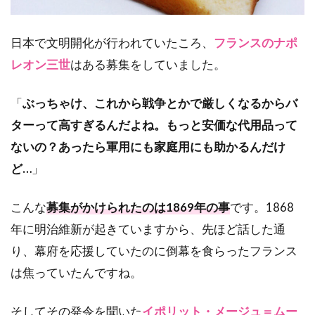
日本で文明開化が行われていたころ、
フランスのナポ
レオン三世
はある募集をしていました。
「
ぶっちゃけ、これから戦争とかで厳しくなるからバ
ターって高すぎるんだよね。もっと安価な代用品って
ないの？あったら軍用にも家庭用にも助かるんだけ
ど…
」
こんな
募集がかけられたのは1869年の事
です。1868
年に明治維新が起きていますから、先ほど話した通
り、幕府を応援していたのに倒幕を食らったフランス
は焦っていたんですね。
そしてその発令を聞いた
イポリット・メージュ＝ムー