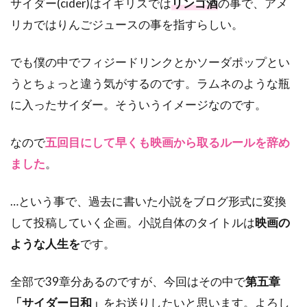
サイダー(cider)はイギリスでは
リンゴ酒
の事で、アメ
リカではりんごジュースの事を指すらしい。
でも僕の中でフィジードリンクとかソーダポップとい
うとちょっと違う気がするのです。ラムネのような瓶
に入ったサイダー。そういうイメージなのです。
なので
五回目にして早くも映画から取るルールを辞め
ました
。
…という事で、過去に書いた小説をブログ形式に変換
して投稿していく企画。小説自体のタイトルは
映画の
ような人生を
です。
全部で39章分あるのですが、今回はその中で
第五章
「サイダー日和」
をお送りしたいと思います。よろし