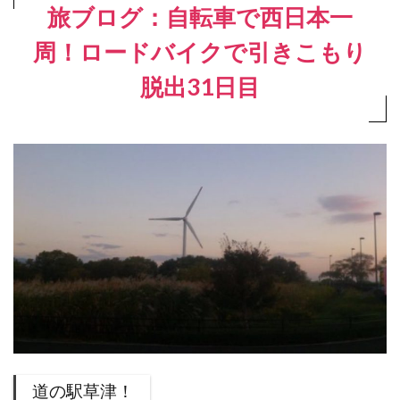
旅ブログ：自転車で西日本一
周！ロードバイクで引きこもり
脱出31日目
道の駅草津！