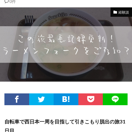
0件
経験談
自転車で西日本一周を目指して引きこもり脱出の旅31
日目
。