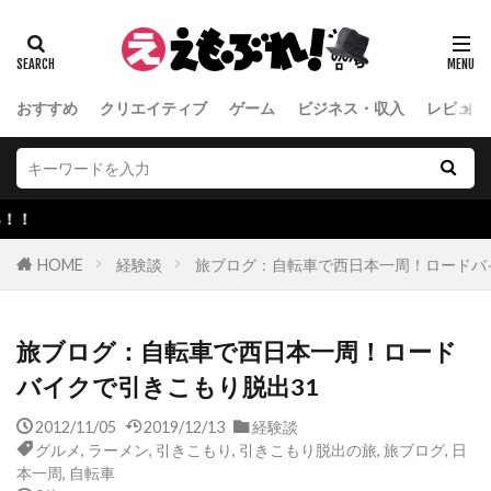
おすすめ
クリエイティブ
ゲーム
ビジネス・収入
レビュー
聴く読書、audib
HOME
経験談
旅ブログ：自転車で西日本一周！ロードバ
旅ブログ：自転車で西日本一周！ロード
バイクで引きこもり脱出31
2012/11/05
2019/12/13
経験談
グルメ
,
ラーメン
,
引きこもり
,
引きこもり脱出の旅
,
旅ブログ
,
日
本一周
,
自転車