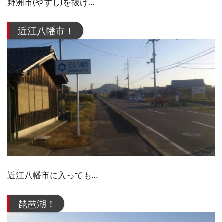
野洲市(やすし)を抜け…
近江八幡市！
近江八幡市に入っても…
琵琶湖！