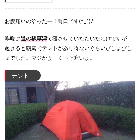
お腹痛いの治ったー！野口です(^_^)ﾉ
昨晩は
道の駅草津
で寝させていただいたわけですが、
起きると朝露でテントがあり得ないぐらいびしょびし
ょでした。マジかよ。くっそ寒いよ。
テント！