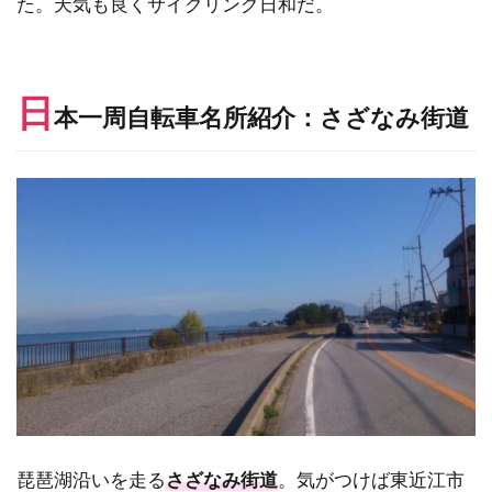
た。天気も良くサイクリング日和だ。
日
本一周自転車名所紹介：さざなみ街道
琵琶湖沿いを走る
さざなみ街道
。気がつけば東近江市