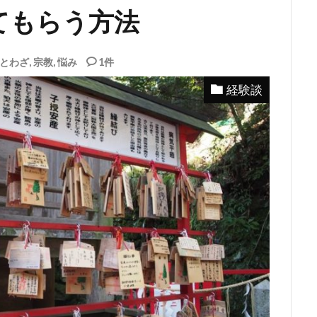
てもらう方法
とわざ
,
宗教
,
悩み
1件
経験談