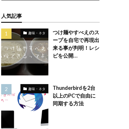
人気記事
つけ麺やすべえのス
趣味・ネタ
ープを自宅で再現出
来る事が判明！レシ
ピを公開…
Thunderbirdを2台
趣味・ネタ
以上のPCで自由に
同期する方法