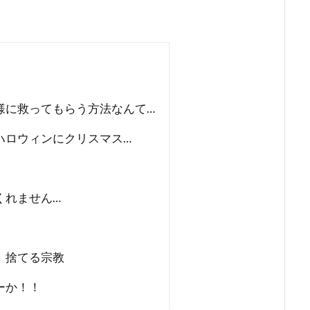
様に救ってもらう方法なんて…
ハロウィンにクリスマス…
くれません…
、捨てる宗教
ーか！！