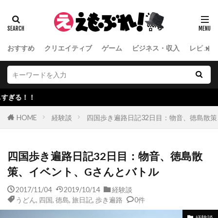
おすすめ
クリエイティブ
ゲーム
ビジネス・収入
レビュー
聴く読書、
HOME
経験談
四国歩き遍路日記32日目：物音、徳島散
四国歩き遍路日記32日目：物音、徳島散
策、イベント、Gさんとバトル
2017/11/04
2019/10/14
経験談
うどん
,
四国
,
徳島
,
旅日記
,
歩き遍路
0件
経験談