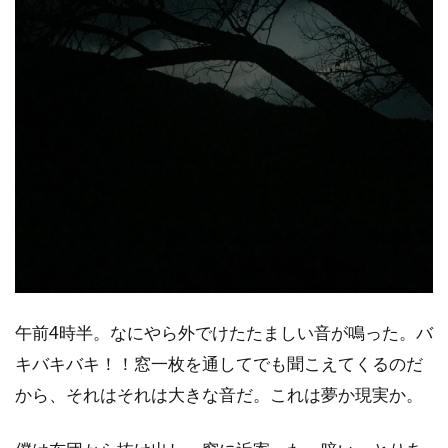
午前4時半。なにやら外でけたたましい音が鳴った。バ
キバキバキ！！窓一枚を通してでも聞こえてくるのだ
から、それはそれは大きな音だ。これは夢か現実か。