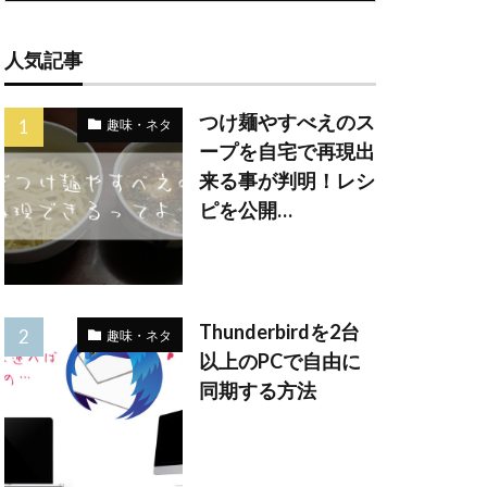
人気記事
つけ麺やすべえのス
趣味・ネタ
ープを自宅で再現出
来る事が判明！レシ
ピを公開…
Thunderbirdを2台
趣味・ネタ
以上のPCで自由に
同期する方法