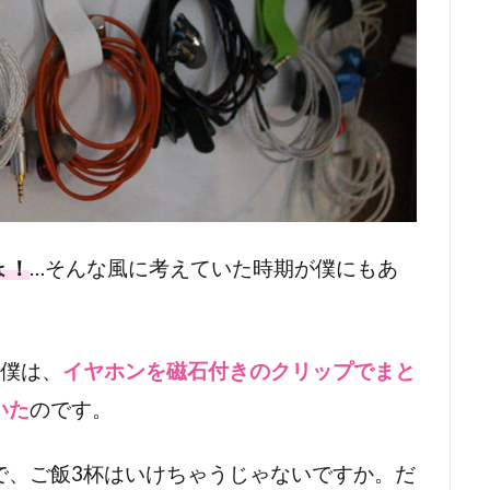
ょ！
…そんな風に考えていた時期が僕にもあ
な僕は、
イヤホンを磁石付きのクリップでまと
いた
のです。
で、ご飯3杯はいけちゃうじゃないですか。だ