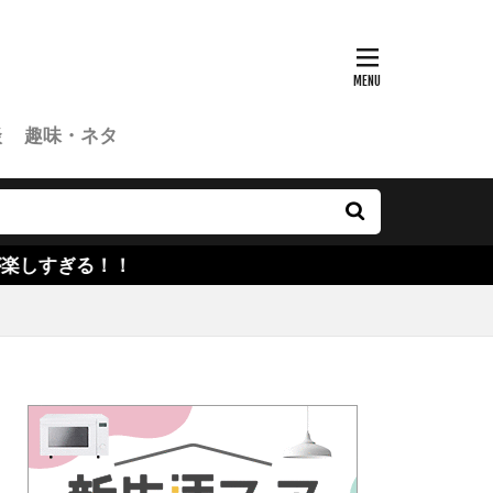
談
趣味・ネタ
！