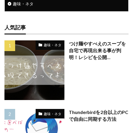
趣味・ネタ
人気記事
つけ麺やすべえのスープを
趣味・ネタ
自宅で再現出来る事が判
明！レシピを公開…
Thunderbirdを2台以上のPC
趣味・ネタ
で自由に同期する方法