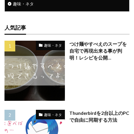
趣味・ネタ
人気記事
つけ麺やすべえのスープを
趣味・ネタ
自宅で再現出来る事が判
明！レシピを公開…
Thunderbirdを2台以上のPC
趣味・ネタ
で自由に同期する方法