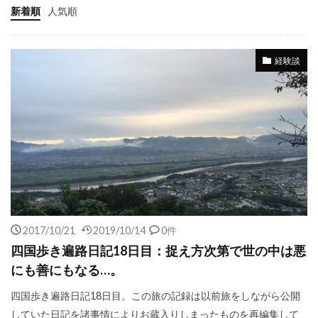
新着順
人気順
経験談
2017/10/21
2019/10/14
0件
四国歩き遍路日記18日目：捉え方次第で世の中は悪
にも善にもなる…。
四国歩き遍路日記18日目。この旅の記録は以前旅をしながら公開
していた日記を諸事情によりお蔵入りしまったものを再編集して