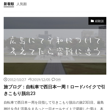
新着順
人気順
経験談
2012/10/27
2019/12/05
0件
旅ブログ：自転車で西日本一周！ロードバイクで引
きこもり脱出23
自転車で西日本一周を目指して引きこもり脱出の旅23日目。厳島
神社を含む宮島をまるっと一日オールナイトで堪能した僕は、本