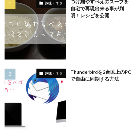
つけ麺やすべえのスープを
趣味・ネタ
自宅で再現出来る事が判
明！レシピを公開…
Thunderbirdを2台以上のPC
趣味・ネタ
で自由に同期する方法